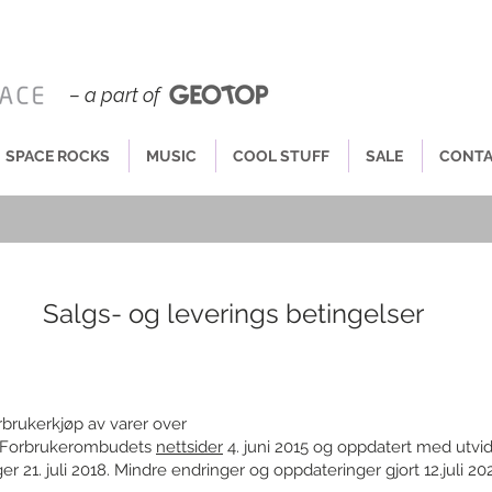
– a part of
SPACE ROCKS
MUSIC
COOL STUFF
SALE
CONT
Salgs- og leverings betingelser
rbrukerkjøp av varer over
fra Forbrukerombudets
nettsider
4. juni 2015 og oppdatert med utvi
 21. juli 2018. Mindre endringer og oppdateringer gjort 12.juli 20