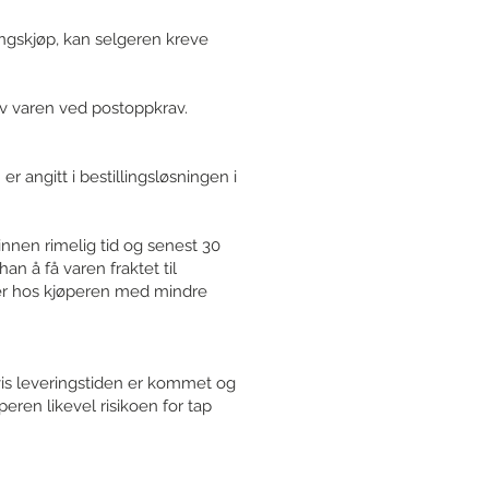
ingskjøp, kan selgeren kreve
av varen ved postoppkrav.
r angitt i bestillingsløsningen i
 innen rimelig tid og senest 30
han å få varen fraktet til
 er hos kjøperen med mindre
Hvis leveringstiden er kommet og
peren likevel risikoen for tap