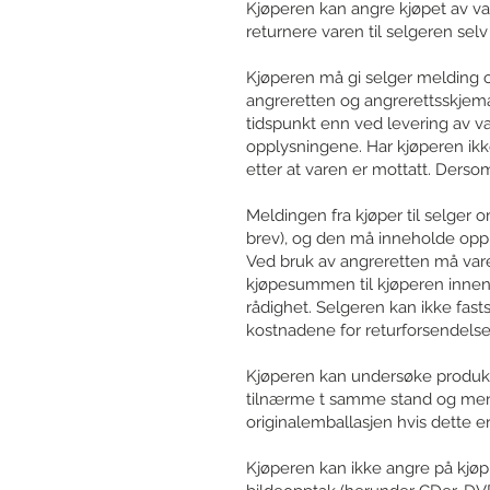
Kjøperen kan angre kjøpet av v
returnere varen til selgeren se
Kjøperen må gi selger melding o
angreretten og angrerettsskjem
tidspunkt enn ved levering av v
opplysningene. Har kjøperen ikke
etter at varen er mottatt. Dersom 
Meldingen fra kjøper til selger 
brev), og den må inneholde oppl
Ved bruk av angreretten må varen 
kjøpesummen til kjøperen innen 1
rådighet. Selgeren kan ikke fast
kostnadene for returforsendelse
Kjøperen kan undersøke produktet
tilnærme t samme stand og mengd
originalemballasjen hvis dette er
Kjøperen kan ikke angre på kjøp a