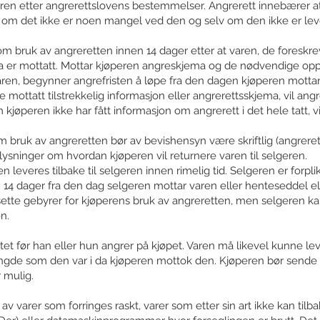
aren etter angrerettslovens bestemmelser. Angrerett innebærer a
lv om det ikke er noen mangel ved den og selv om den ikke er lev
m bruk av angreretten innen 14 dager etter at varen, de foresk
a er mottatt. Mottar kjøperen angreskjema og de nødvendige op
aren, begynner angrefristen å løpe fra den dagen kjøperen motta
 mottatt tilstrekkelig informasjon eller angrerettsskjema, vil ang
kjøperen ikke har fått informasjon om angrerett i det hele tatt, vil
om bruk av angreretten bør av bevishensyn være skriftlig (angreret
ysninger om hvordan kjøperen vil returnere varen til selgeren.
leveres tilbake til selgeren innen rimelig tid. Selgeren er forplikt
4 dager fra den dag selgeren mottar varen eller henteseddel eller
sette gebyrer for kjøperens bruk av angreretten, men selgeren ka
n.
 før han eller hun angrer på kjøpet. Varen må likevel kunne lever
e som den var i da kjøperen mottok den. Kjøperen bør sende var
 mulig.
v varer som forringes raskt, varer som etter sin art ikke kan tilba