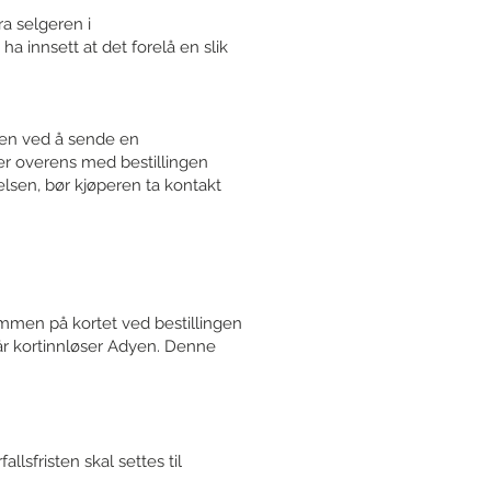
ra selgeren i
ha innsett at det forelå en slik
ren ved å sende en
mer overens med bestillingen
elsen, bør kjøperen ta kontakt
ummen på kortet ved bestillingen
vår kortinnløser Adyen. Denne
llsfristen skal settes til