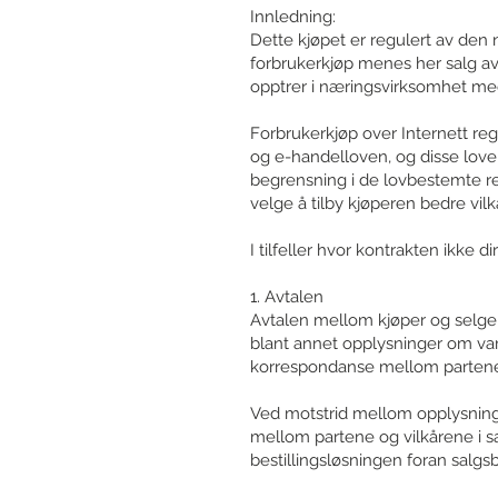
Innledning:
Dette kjøpet er regulert av den
forbrukerkjøp menes her salg av
opptrer i næringsvirksomhet med
Forbrukerkjøp over Internett re
og e-handelloven, og disse loven
begrensning i de lovbestemte ret
velge å tilby kjøperen bedre vil
I tilfeller hvor kontrakten ikke
1. Avtalen
Avtalen mellom kjøper og selger
blant annet opplysninger om vare
korrespondanse mellom partene 
Ved motstrid mellom opplysninge
mellom partene og vilkårene i s
bestillingsløsningen foran salgs