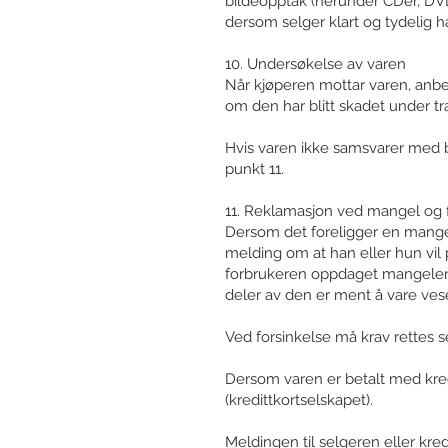
bildeopptak (herunder CDer, DVD
dersom selger klart og tydelig h
10. Undersøkelse av varen
Når kjøperen mottar varen, anbef
om den har blitt skadet under tr
Hvis varen ikke samsvarer med be
punkt 11.
11. Reklamasjon ved mangel og fr
Dersom det foreligger en mangel
melding om at han eller hun vil
forbrukeren oppdaget mangelen. 
deler av den er ment å vare vese
Ved forsinkelse må krav rettes se
Dersom varen er betalt med kredi
(kredittkortselskapet).
Meldingen til selgeren eller kredi