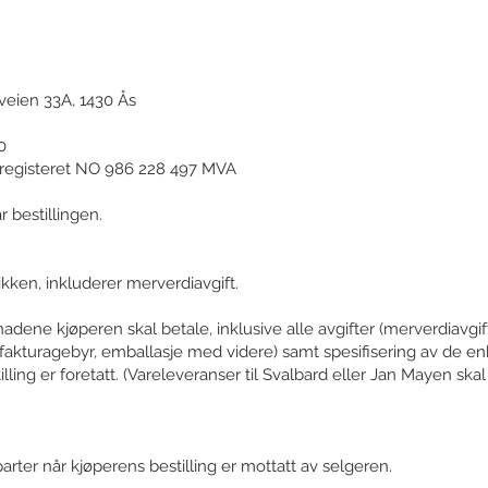
veien 33A, 1430 Ås
0
registeret NO 986 228 497 MVA
 bestillingen.
ikken, inkluderer merverdiavgift.
dene kjøperen skal betale, inklusive alle avgifter (merverdiavgift,
, fakturagebyr, emballasje med videre) samt spesifisering av de en
tilling er foretatt. (Vareleveranser til Svalbard eller Jan Mayen ska
rter når kjøperens bestilling er mottatt av selgeren.