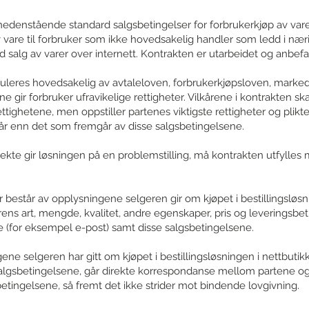
 nedenstående standard salgsbetingelser for forbrukerkjøp av vare
 vare til forbruker som ikke hovedsakelig handler som ledd i næ
 salg av varer over internett. Kontrakten er utarbeidet og anbef
guleres hovedsakelig av avtaleloven, forbrukerkjøpsloven, marke
e gir forbruker ufravikelige rettigheter. Vilkårene i kontrakten sk
tighetene, men oppstiller partenes viktigste rettigheter og plikt
kår enn det som fremgår av disse salgsbetingelsene.
 direkte gir løsningen på en problemstilling, må kontrakten utfyll
 består av opplysningene selgeren gir om kjøpet i bestillingsløsn
ns art, mengde, kvalitet, andre egenskaper, pris og leveringsbeti
(for eksempel e-post) samt disse salgsbetingelsene.
ne selgeren har gitt om kjøpet i bestillingsløsningen i nettbuti
algsbetingelsene, går direkte korrespondanse mellom partene og 
betingelsene, så fremt det ikke strider mot bindende lovgivning.