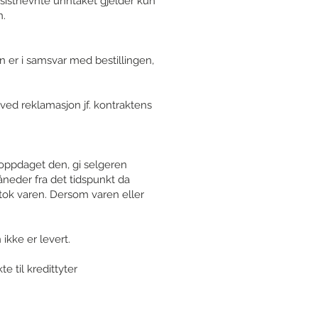
sistnevnte unntaket gjelder kun
n.
n er i samsvar med bestillingen,
ved reklamasjon jf. kontraktens
 oppdaget den, gi selgeren
neder fra det tidspunkt da
tok varen. Dersom varen eller
ikke er levert.
 til kredittyter