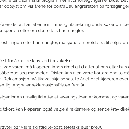
er) eller datamaskinprogrammer hvor forseglingen er brutt. Det 
ar opplyst om vilkårene for bortfall av angreretten på forseglinge
ales det at han eller hun i rimelig utstrekning undersøker om de
ansporten eller om den ellers har mangler.
stillingen eller har mangler, må kjøperen melde fra til selgeren 
ist for å melde krav ved forsinkelse
 ved varen, må kjøperen innen rimelig tid etter at han eller hun
 påberope seg mangelen. Fristen kan aldri være kortere enn to må
Reklamasjon må likevel skje senest to år etter at kjøperen over
ntlig lengre, er reklamasjonsfristen fem år.
lger innen rimelig tid etter at leveringstiden er kommet og varen 
ttkort, kan kjøperen også velge å reklamere og sende krav direkte
ttyter bør være skriftlig (e-post, telefaks eller brev).