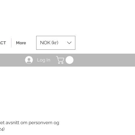
NOK (kr)
ACT
More
Log In
det avsnitt om personvern og
24)