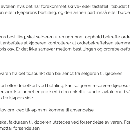
avtalen hvis det har forekommet skrive- eller tastefeil i tilbudet f
en eller i kjøperens bestilling, og den annen part innså eller burde 
ens bestilling, skal selgeren uten ugrunnet opphold bekrefte ord
Det anbefales at kjøperen kontrollerer at ordrebekreftelsen stem
 pris osv. Er det ikke samsvar mellom bestillingen og ordrebekreft
aren fra det tidspunkt den blir sendt fra selgeren til kjøperen.
ort eller debetkort ved betaling, kan selgeren reservere kjøpes
en dersom ikke annet er presisert i den enkelte kundes avtale med 
 fra kjøpers side.
l lov om kredittkjøp m.m. komme til anvendelse.
skal fakturaen til kjøperen utstedes ved forsendelse av varen. Forfa
mottar forsendelsen.