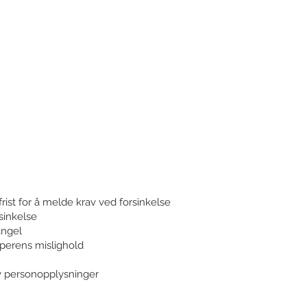
ist for å melde krav ved forsinkelse
sinkelse
angel
øperens mislighold
v personopplysninger