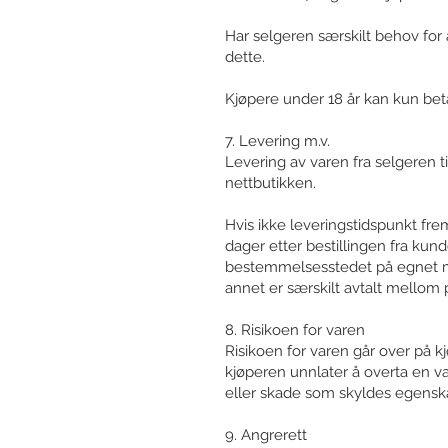
Har selgeren særskilt behov for 
dette.
Kjøpere under 18 år kan kun beta
7. Levering m.v.
Levering av varen fra selgeren ti
nettbutikken.
Hvis ikke leveringstidspunkt frem
dager etter bestillingen fra kunde
bestemmelsesstedet på egnet må
annet er særskilt avtalt mellom 
8. Risikoen for varen
Risikoen for varen går over på k
kjøperen unnlater å overta en var
eller skade som skyldes egenska
9. Angrerett