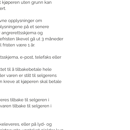
t kjøperen uten grunn kan
ert.
revne opplysninger om
plysningene på et senere
r angrerettsskjema og
refristen likevel gå ut 3 måneder
 fristen være 1 år.
tsskjema, e-post, telefaks eller
et til å tilbakebetale hele
 varen er stilt til selgerens
n kreve at kjøperen skal betale
es tilbake til selgeren i
en tilbake til selgeren i
keleveres, eller på lyd- og