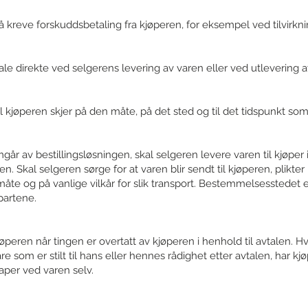
å kreve forskuddsbetaling fra kjøperen, for eksempel ved tilvirkn
le direkte ved selgerens levering av varen eller ved utlevering 
l kjøperen skjer på den måte, på det sted og til det tidspunkt som e
går av bestillingsløsningen, skal selgeren levere varen til kjøper
n. Skal selgeren sørge for at varen blir sendt til kjøperen, plikter 
te og på vanlige vilkår for slik transport. Bestemmelsesstedet
partene.
jøperen når tingen er overtatt av kjøperen i henhold til avtalen. 
e som er stilt til hans eller hennes rådighet etter avtalen, har kjø
per ved varen selv.