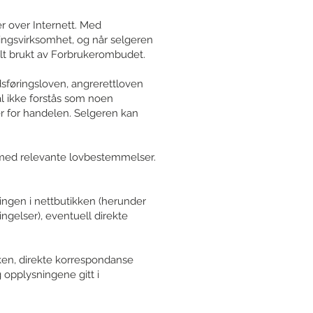
r over Internett. Med
ringsvirksomhet, og når selgeren
alt brukt av Forbrukerombudet.
dsføringsloven, angrerettloven
al ikke forstås som noen
er for handelen. Selgeren kan
es med relevante lovbestemmelser.
ingen i nettbutikken (herunder
ngelser), eventuell direkte
kken, direkte korrespondanse
opplysningene gitt i