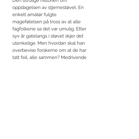
Den utrolige historien om
oppdagelsen av stjernestøvet. En
enkelt amatør fulgte
magefølelsen på tross av at alle
fagfolkene sa det var umulig. Etter
syv år gatelangs i støvet skjer det
utenkelige. Men hvordan skal han
overbevise forskerne om at de har
tatt feil, alle sammen? Medrivende
fortalt og spennende som en
kriminalroman!
Larsen har åpnet en ny dør tilbake
til solsystemets begynnelse
MICHAEL ZOLENSKY, NASA
PRODUCT INFO
VERDENSROMMET ER ET
STØVETE STED. Mellom stjerner,