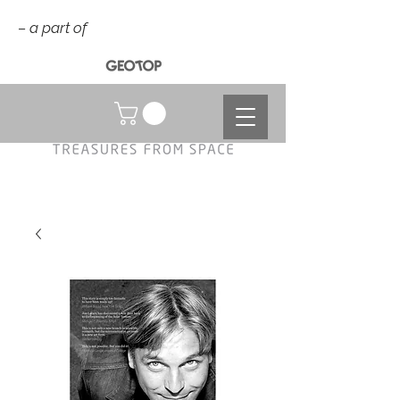
– a part of
NOK (kr)